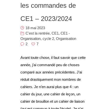
les commandes de
Nous
Contact
CE1 – 2023/2024
18 mai 2023
C'est la rentrée
,
CE1
,
CE1 -
Organisation
,
cycle 2
,
Organisation
2
7
Avant toute chose, il faut savoir que cette
année, j’ai commandé peu de choses
comparé aux années précédentes. J’ai
réduit drastiquement mon nombres de
cahiers. Je n’en aurai plus que 4 : un
cahier du jour, une cahier de leçon, un
cahier de brouillon et un cahier de liaison
(qui est commun à toute l’école). Je n’ai