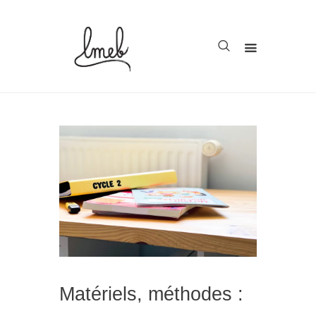
Accueil
Cycle 1
Cycle 2
Cycle 3
Organisation
Teachcollab
CRPE
Matériels, méthodes :
La communauté