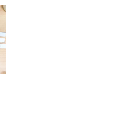
Teachcollab
CRPE
La communauté
Nous
Contact