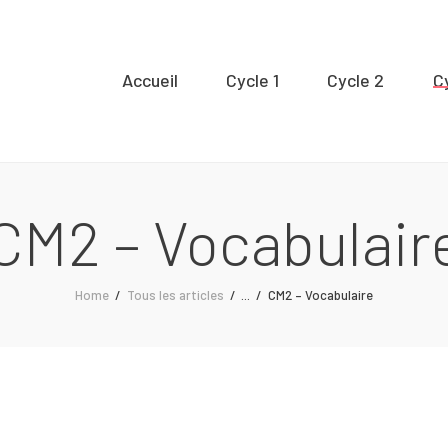
Accueil
Accueil
Cycle 1
Cycle 2
C
ycle 1
Cycle 2
CM2 – Vocabulair
Cycle 3
Home
Tous les articles
...
CM2 – Vocabulaire
Organisation