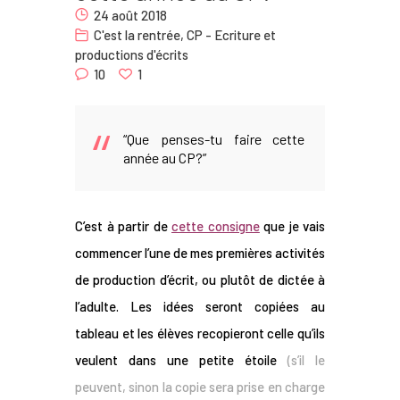
24 août 2018
Nous
C'est la rentrée
,
CP - Ecriture et
productions d'écrits
Contact
10
1
“Que penses-tu faire cette
année au CP?”
C’est à partir de
cette consigne
que je vais
commencer l’une de mes premières activités
de production d’écrit, ou plutôt de dictée à
l’adulte. Les idées seront copiées au
tableau et les élèves recopieront celle qu’ils
veulent dans une petite étoile
(s’il le
peuvent, sinon la copie sera prise en charge