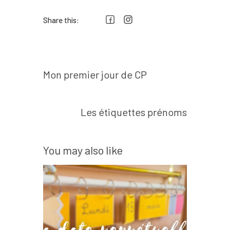
Share this:
Prev post
Navigation
Mon premier jour de CP
de
l’article
Next post
Les étiquettes prénoms
You may also like