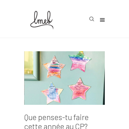
Accueil
Cycle 1
Cycle 2
Cycle 3
Organisation
Teachcollab
CRPE
Que penses-tu faire
La communauté
cette année au CP?