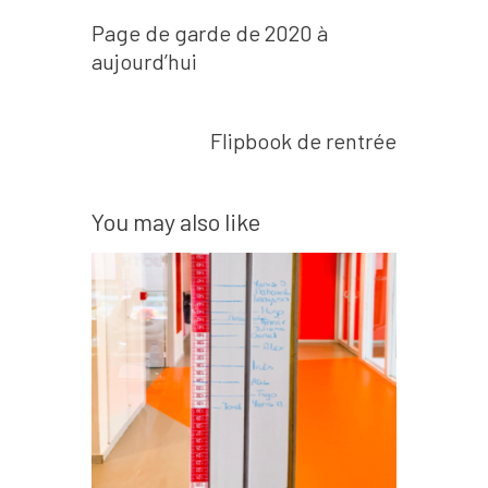
Prev post
Navigation
Page de garde de 2020 à
de
aujourd’hui
l’article
Next post
Flipbook de rentrée
You may also like