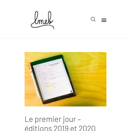
Accueil
Cycle 1
Cycle 2
Cycle 3
Organisation
Teachcollab
CRPE
Le premier jour –
La communauté
éditions 2019 et 2020