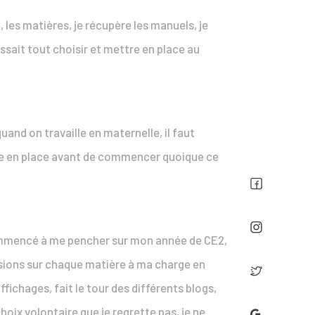
i, les matières, je récupère les manuels, je
issait tout choisir et mettre en place au
quand on travaille en maternelle, il faut
re en place avant de commencer quoique ce
ai commencé à me pencher sur mon année de CE2,
essions sur chaque matière à ma charge en
ichages, fait le tour des différents blogs,
choix volontaire que je regrette pas, je ne