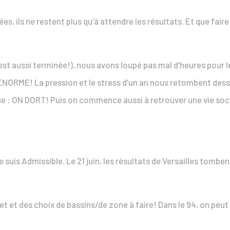
es, ils ne restent plus qu’à attendre les résultats. Et que fair
est aussi terminée!), nous avons loupé pas mal d’heures pour le
st ÉNORME! La pression et le stress d’un an nous retombent 
hose : ON DORT! Puis on commence aussi à retrouver une vie soc
je suis Admissible. Le 21 juin, les résultats de Versailles tombe
t et des choix de bassins/de zone à faire! Dans le 94, on peu