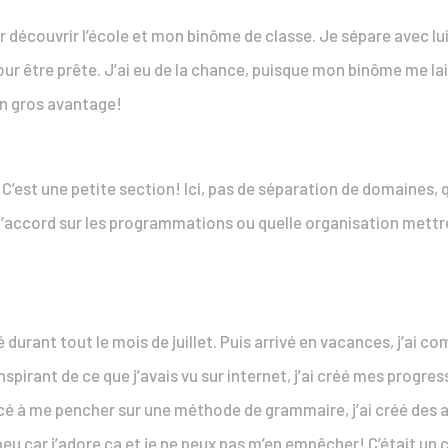
ller découvrir l’école et mon binôme de classe. Je sépare avec lu
pour être prête. J’ai eu de la chance, puisque mon binôme me la
 un gros avantage!
ie! C’est une petite section! Ici, pas de séparation de domaines, 
d’accord sur les programmations ou quelle organisation mett
llé durant tout le mois de juillet. Puis arrivé en vacances, j’
spirant de ce que j’avais vu sur internet, j’ai créé mes progr
é à me pencher sur une méthode de grammaire, j’ai créé des aff
 peu car j’adore ça et je ne peux pas m’en empêcher! C’était un 