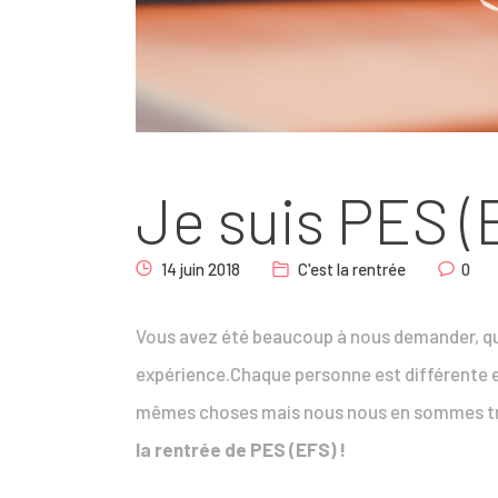
Je suis PES (
14 juin 2018
C'est la rentrée
0
Vous avez été beaucoup à nous demander, qu
expérience.
Chaque personne est différente et 
mêmes choses mais nous nous en sommes trè
la rentrée de PES (EFS) !