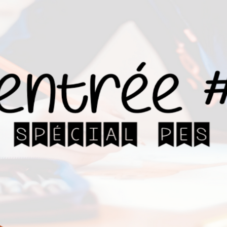
Teachcollab
CRPE
La communauté
Nous
Contact