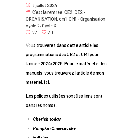
3 juillet 2024
Nous
C'est la rentrée
,
CE2
,
CE2 -
ORGANISATION
,
cm1
,
CM1 - Organisation
,
Contact
cycle 2
,
Cycle 3
27
30
Vou
s trouverez dans cette article les
programmations des CE2 et CM1 pour
l’année 2024/2025. Pour le matériel et les
manuels, vous trouverez l’article de mon
matériel,
ici.
Les polices utilisées sont (les liens sont
dans les noms) :
Cherish today
Pumpkin Cheesecake
Fall day