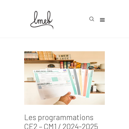
Accueil
Cycle 1
Cycle 2
Cycle 3
Organisation
Teachcollab
CRPE
Les programmations
La communauté
CE2 – CM1 / 2024-2025