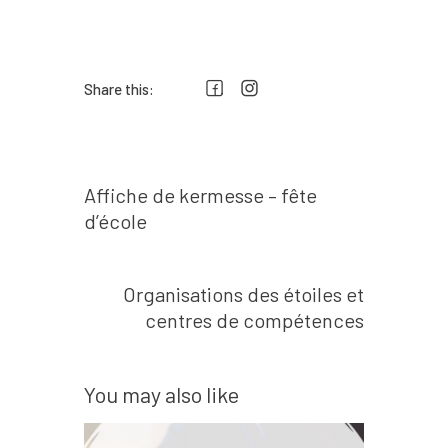
Share this:
Prev post
Navigation
Affiche de kermesse – fête
de
d’école
l’article
Next post
Organisations des étoiles et
centres de compétences
You may also like