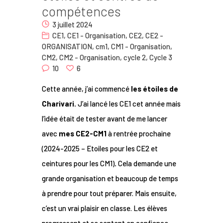
compétences
Nous
3 juillet 2024
Contact
CE1
,
CE1 - Organisation
,
CE2
,
CE2 -
ORGANISATION
,
cm1
,
CM1 - Organisation
,
CM2
,
CM2 - Organisation
,
cycle 2
,
Cycle 3
10
6
Cette année, j’ai commencé
les étoiles de
Charivar
i.
J’ai lancé les CE1 cet année mais
l’idée était de tester avant de me lancer
avec
mes CE2-CM1
à rentrée
prochaine
(2024-2025 – Etoiles pour les CE2 et
ceintures pour les CM1)
.
Cela demande une
grande organisation et beaucoup de temps
à prendre pour tout préparer. Mais ensuite,
c’est un vrai plaisir en classe. Les élèves
progressent et se sentent en confiance.