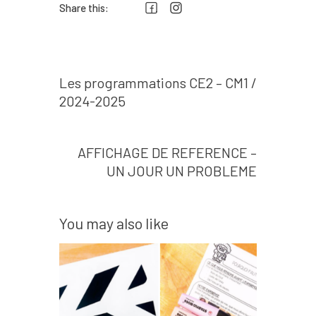
Share this:
Prev post
Navigation
Les programmations CE2 – CM1 /
de
2024-2025
l’article
Next post
AFFICHAGE DE REFERENCE –
UN JOUR UN PROBLEME
You may also like