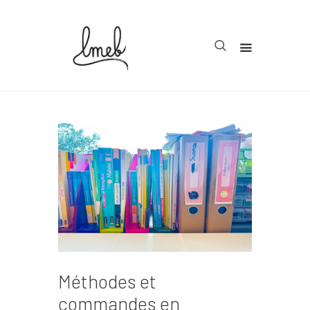
Accueil
Cycle 1
Cycle 2
Cycle 3
Organisation
Teachcollab
CRPE
Méthodes et
La communauté
commandes en