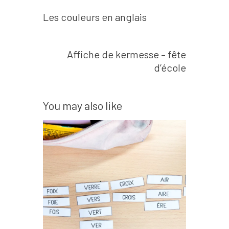
Prev post
Navigation
Les couleurs en anglais
de
l’article
Next post
Affiche de kermesse – fête
d’école
You may also like