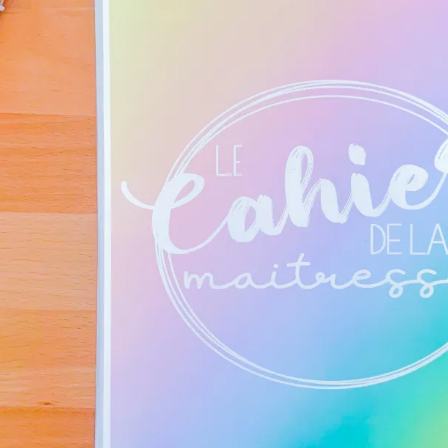
Teachcollab
CRPE
La communauté
Nous
Contact