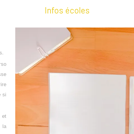
Infos écoles
ns.
rso
sse
ire
 si
 et
 la