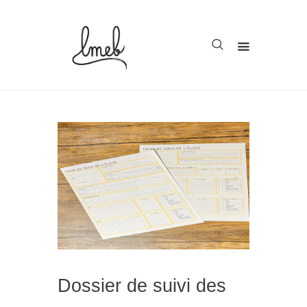
Accueil
Cycle 1
Cycle 2
Cycle 3
Organisation
Teachcollab
CRPE
Dossier de suivi des
La communauté