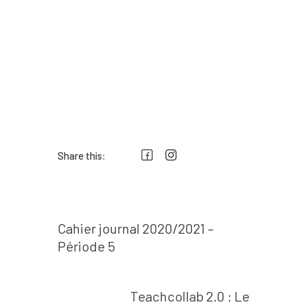
Share this:
Prev post
Navigation
Cahier journal 2020/2021 –
de
Période 5
l’article
Next post
Teachcollab 2.0 : Le