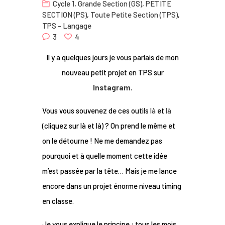
Cycle 1
,
Grande Section (GS)
,
PETITE
Nous
SECTION (PS)
,
Toute Petite Section (TPS)
,
TPS - Langage
Contact
3
4
Il y a quelques jours je vous parlais de mon
nouveau petit projet en TPS sur
Instagram
.
Vous vous souvenez de ces outils
là
et
là
(cliquez sur là et là) ? On prend le même et
on le détourne ! Ne me demandez pas
pourquoi et à quelle moment cette idée
m’est passée par la tête… Mais je me lance
encore dans un projet énorme niveau timing
en classe.
Je vous explique le principe : tous les mois