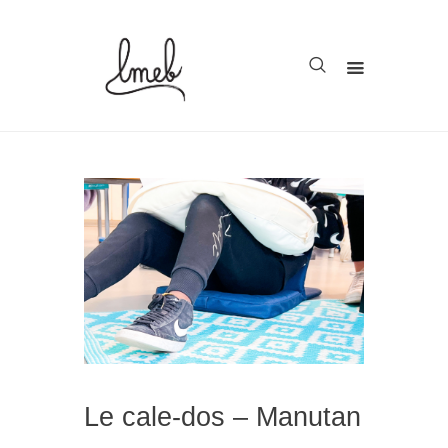
Accueil
Cycle 1
Cycle 2
Cycle 3
Organisation
Teachcollab
CRPE
Le cale-dos – Manutan
La communauté