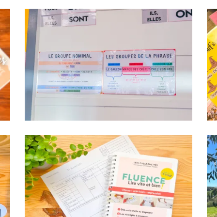
Teachcollab
CRPE
La communauté
Nous
Contact