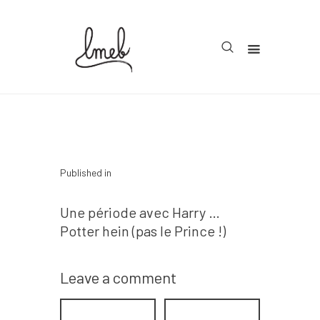
Accueil
Cycle 1
Cycle 2
Navigation
Published in
Cycle 3
de
Previous post
Une période avec Harry …
Organisation
l’article
Potter hein (pas le Prince !)
Teachcollab
CRPE
Leave a comment
La communauté