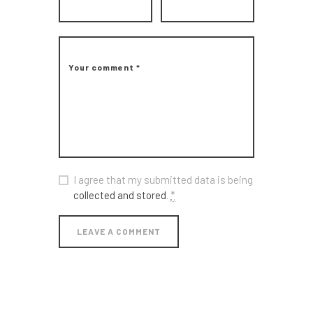
Nous
Contact
I agree that my submitted data is being
collected and stored
.
*