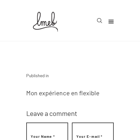
Accueil
Cycle 1
Cycle 2
Navigation
Published in
Cycle 3
de
Previous post
Mon expérience en flexible
Organisation
l’article
Teachcollab
Leave a comment
CRPE
La communauté