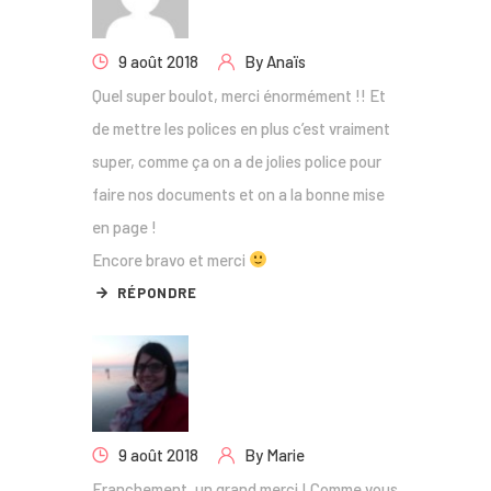
9 août 2018
By
Anaïs
Quel super boulot, merci énormément !! Et
de mettre les polices en plus c’est vraiment
super, comme ça on a de jolies police pour
faire nos documents et on a la bonne mise
en page !
Encore bravo et merci
RÉPONDRE
9 août 2018
By
Marie
Franchement, un grand merci ! Comme vous