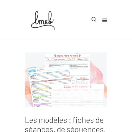
Accueil
Cycle 1
Cycle 2
Cycle 3
Organisation
Teachcollab
CRPE
Les modèles : fiches de
La communauté
séances, de séquences,