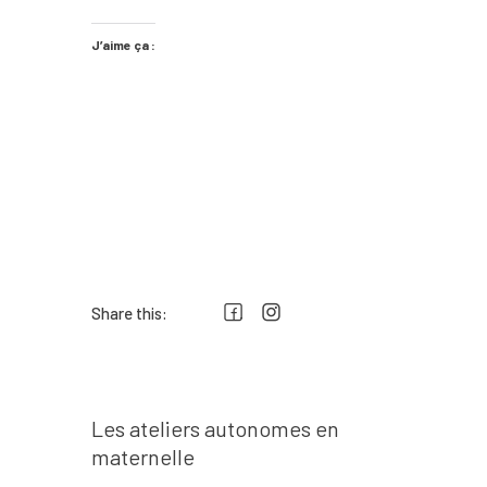
J’aime ça :
Share this:
Prev post
Navigation
Les ateliers autonomes en
de
maternelle
l’article