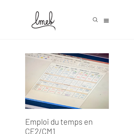
Accueil
Cycle 1
Cycle 2
Cycle 3
Organisation
Teachcollab
CRPE
Emploi du temps en
La communauté
CE2/CM1