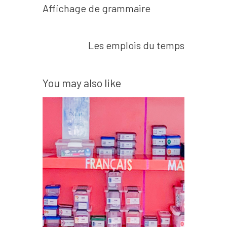
Affichage de grammaire
de
l’article
Next post
Les emplois du temps
You may also like