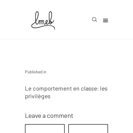
Accueil
Cycle 1
Cycle 2
Navigation
Published in
Cycle 3
de
Previous post
Le comportement en classe: les
Organisation
l’article
privilèges
Teachcollab
CRPE
Leave a comment
La communauté