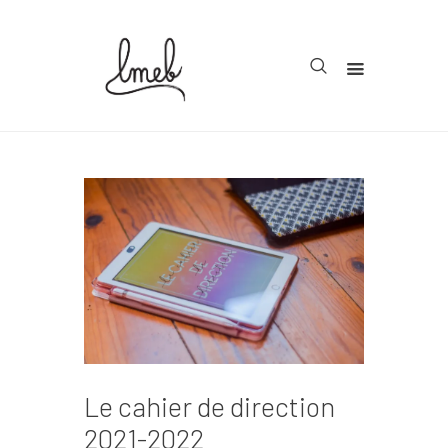
Accueil
Cycle 1
Cycle 2
Cycle 3
Organisation
Teachcollab
CRPE
Le cahier de direction
La communauté
2021-2022