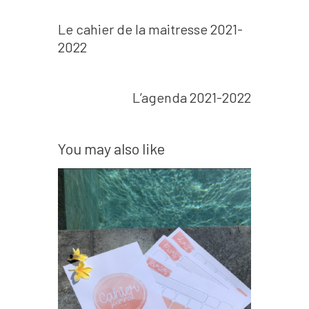
Prev post
Navigation
Le cahier de la maitresse 2021-
de
2022
l’article
Next post
L’agenda 2021-2022
You may also like