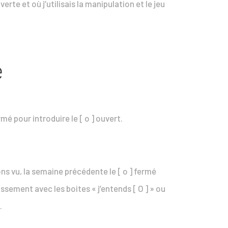
te et où j’utilisais la manipulation et le jeu
é
mé pour introduire le [ o ] ouvert.
ions vu, la semaine précédente le [ o ] fermé
ssement avec les boites « j’entends [ O ] » ou
n.