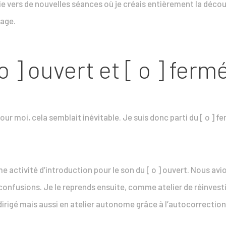
 vers de nouvelles séances où je créais entièrement la découver
sage.
o ] ouvert et [ o ] ferm
 moi, cela semblait inévitable. Je suis donc parti du [ o ] fer
mme activité d’introduction pour le son du [ o ] ouvert. Nous av
 confusions. Je le reprends ensuite, comme atelier de réinvesti
ier dirigé mais aussi en atelier autonome grâce à l’autocorrectio