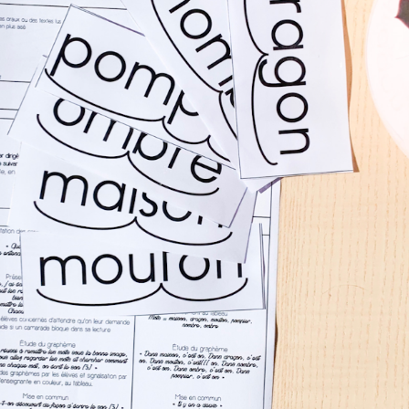
Teachcollab
CRPE
La communauté
Nous
Contact