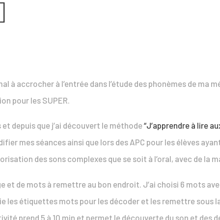
]
e mal à accrocher à l’entrée dans l’étude des phonèmes de ma
ion pour les SUPER.
et depuis que j’ai découvert le méthode
“J’apprendre à lire a
ifier mes séances ainsi que lors des APC pour les élèves ayant 
isation des sons complexes que se soit à l’oral, avec de la ma
ge et de mots à remettre au bon endroit. J’ai choisi 6 mots avec 
die les étiquettes mots pour les décoder et les remettre sous 
ctivité prend 5 à 10 min et permet le découverte du son et des d