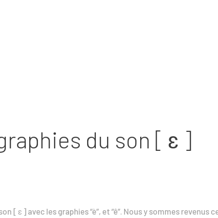
graphies du son [ ɛ ]
son [ ɛ ] avec les graphies “è”, et “ê”. Nous y sommes revenus ce