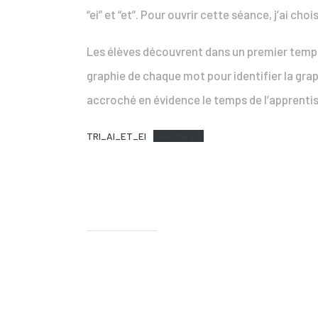
“ei” et “et”. Pour ouvrir cette séance, j’ai ch
Les élèves découvrent dans un premier temps l
graphie de chaque mot pour identifier la graph
accroché en évidence le temps de l’apprentiss
TRI_AI_ET_EI
Télécharger