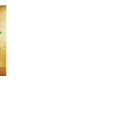
Teachcollab
CRPE
La communauté
Nous
Contact