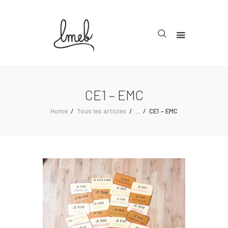
Accueil
Cycle 1
CE1 – EMC
Cycle 2
Home
Tous les articles
...
CE1 – EMC
Cycle 3
Organisation
Teachcollab
CRPE
La communauté