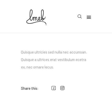
Accueil
Cycle 1
Cycle 2
Quisque ultricies sed nulla nec accumsan.
Quisque a ultrices erat vestibulum ecetra
Cycle 3
ex, nec ornare lecus.
Organisation
Teachcollab
Share this:
CRPE
La communauté
Navigation