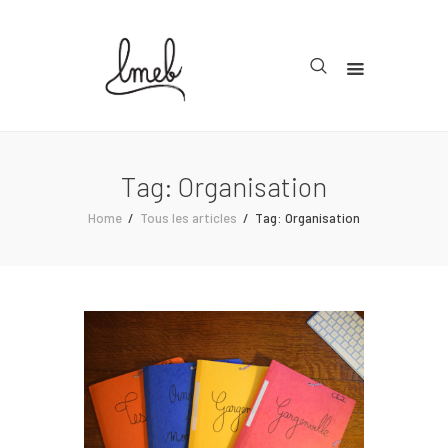
Accueil
Cycle 1
Tag: Organisation
Cycle 2
Home
Tous les articles
Tag: Organisation
Cycle 3
Organisation
Teachcollab
CRPE
La communauté