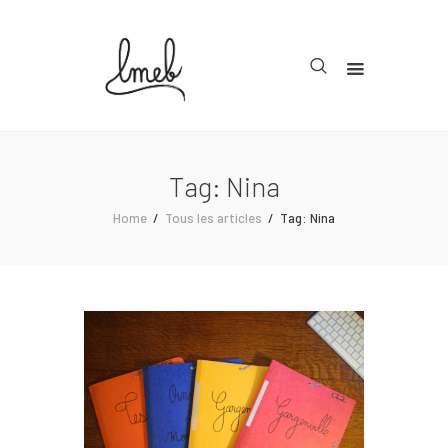
Accueil
Cycle 1
Tag: Nina
Cycle 2
Home
Tous les articles
Tag: Nina
Cycle 3
Organisation
Teachcollab
CRPE
La communauté