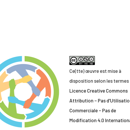
Teachcollab
CRPE
La communauté
Ce(tte) œuvre est mise à
Nous
disposition selon les termes 
Licence Creative Commons
Contact
Attribution – Pas d'Utilisati
Commerciale – Pas de
Modification 4.0 Internation